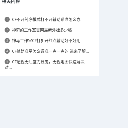
相关内容
CF不开纯净模式打不开辅助瞄准怎么办
1
神奇的工作室官网最新外挂多少钱
2
神马工作室CF打狙开红点辅助好不好用
3
CF辅助准星怎么调准一点一点的 进来了解...
4
CF透视无后座力显鬼，无视地图快速解决
5
对...